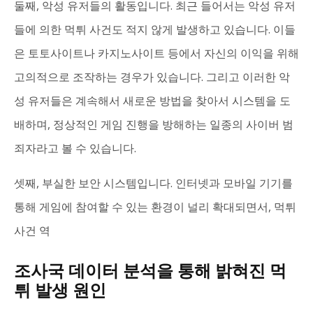
둘째, 악성 유저들의 활동입니다. 최근 들어서는 악성 유저
들에 의한 먹튀 사건도 적지 않게 발생하고 있습니다. 이들
은 토토사이트나 카지노사이트 등에서 자신의 이익을 위해
고의적으로 조작하는 경우가 있습니다. 그리고 이러한 악
성 유저들은 계속해서 새로운 방법을 찾아서 시스템을 도
배하며, 정상적인 게임 진행을 방해하는 일종의 사이버 범
죄자라고 볼 수 있습니다.
셋째, 부실한 보안 시스템입니다. 인터넷과 모바일 기기를
통해 게임에 참여할 수 있는 환경이 널리 확대되면서, 먹튀
사건 역
조사국 데이터 분석을 통해 밝혀진 먹
튀 발생 원인