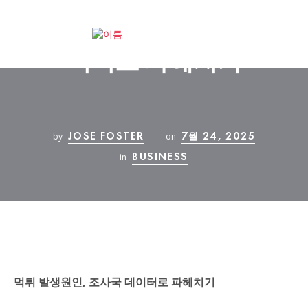
먹튀 발생원인, 조사국 데
이터로 파헤치기
JOSE FOSTER
7월 24, 2025
by
on
BUSINESS
in
먹튀 발생원인, 조사국 데이터로 파헤치기