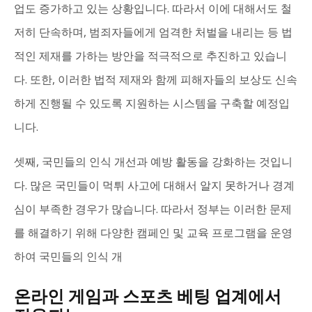
업도 증가하고 있는 상황입니다. 따라서 이에 대해서도 철
저히 단속하며, 범죄자들에게 엄격한 처벌을 내리는 등 법
적인 제재를 가하는 방안을 적극적으로 추진하고 있습니
다. 또한, 이러한 법적 제재와 함께 피해자들의 보상도 신속
하게 진행될 수 있도록 지원하는 시스템을 구축할 예정입
니다.
셋째, 국민들의 인식 개선과 예방 활동을 강화하는 것입니
다. 많은 국민들이 먹튀 사고에 대해서 알지 못하거나 경계
심이 부족한 경우가 많습니다. 따라서 정부는 이러한 문제
를 해결하기 위해 다양한 캠페인 및 교육 프로그램을 운영
하여 국민들의 인식 개
온라인 게임과 스포츠 베팅 업계에서