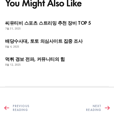
You Might Also Like
씨유티비 스포츠 스트리밍 추천 장비 TOP 5
7월 31, 2025
배당수사대, 토토 의심사이트 집중 조사
8월 4, 2025
먹튀 경보 전파, 커뮤니티의 힘
8월 12, 2025
PREVIOUS
NEXT
READING
READING