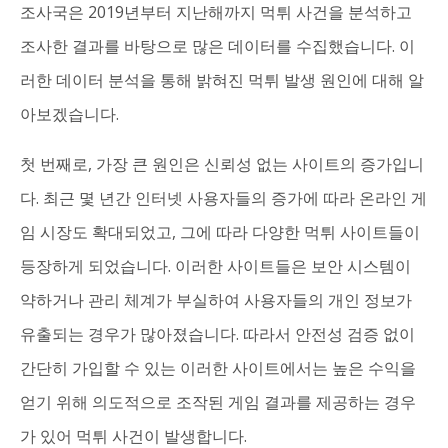
조사국은 2019년부터 지난해까지 먹튀 사건을 분석하고
조사한 결과를 바탕으로 많은 데이터를 수집했습니다. 이
러한 데이터 분석을 통해 밝혀진 먹튀 발생 원인에 대해 알
아보겠습니다.
첫 번째로, 가장 큰 원인은 신뢰성 없는 사이트의 증가입니
다. 최근 몇 년간 인터넷 사용자들의 증가에 따라 온라인 게
임 시장도 확대되었고, 그에 따라 다양한 먹튀 사이트들이
등장하게 되었습니다. 이러한 사이트들은 보안 시스템이
약하거나 관리 체계가 부실하여 사용자들의 개인 정보가
유출되는 경우가 많아졌습니다. 따라서 안전성 검증 없이
간단히 가입할 수 있는 이러한 사이트에서는 높은 수익을
얻기 위해 의도적으로 조작된 게임 결과를 제공하는 경우
가 있어 먹튀 사건이 발생합니다.