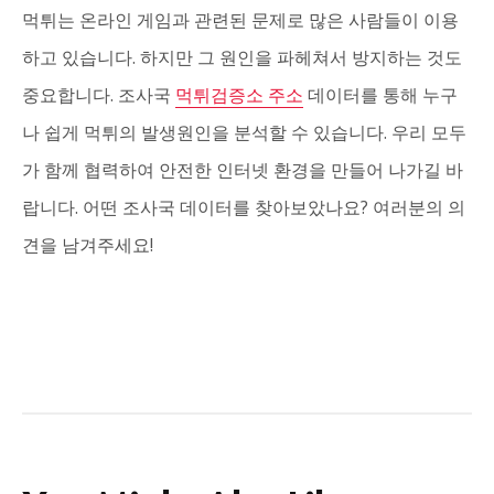
먹튀는 온라인 게임과 관련된 문제로 많은 사람들이 이용
하고 있습니다. 하지만 그 원인을 파헤쳐서 방지하는 것도
중요합니다. 조사국
먹튀검증소 주소
데이터를 통해 누구
나 쉽게 먹튀의 발생원인을 분석할 수 있습니다. 우리 모두
가 함께 협력하여 안전한 인터넷 환경을 만들어 나가길 바
랍니다. 어떤 조사국 데이터를 찾아보았나요? 여러분의 의
견을 남겨주세요!