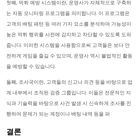
첫째, 먹튀 예방 시스템이란, 운영사가 자체적으로 구축하
는 자동 모니터링 프로그램을 의미합니다. 이 프로그램은
고객의 배팅 패턴 등 여러 가지 요소를 분석하여 가능성이
높은 먹튀 행위를 사전에 감지하고 차단할 수 있도록 도와
줍니다. 이러한 시스템을 사용함으로써 고객들은 보다 안
전하게 게임을 즐길 수 있으며, 운영사 역시 불법적인 활동
을 예방할 수 있습니다.
둘째, 조사국이란, 고객들의 신고나 의견 등을 바탕으로 업
계 내부에서 조직된 검증 그룹입니다. 이들은 전문적인 지
식과 기술력을 바탕으로 사건 발생 시 신속하게 조사를 진
행하여 문제가 되는 계정이나 배팅 내역 등을 파
결론