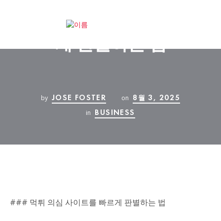
먹튀 의심 사이트를 빠르
게 판별하는 법
JOSE FOSTER
8월 3, 2025
by
on
BUSINESS
in
### 먹튀 의심 사이트를 빠르게 판별하는 법