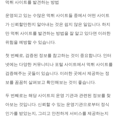
먹튀 사이트를 발견하는 방법
운영되고 있는 수많은 먹튀 사이트들 중에서 어떤 사이트
가 신뢰할만한지 알아내는 것은 쉽지 않은 일입니다. 하지
만 먹튀 사이트를 발견하는 방법을 잘 알고 있다면 이러한
위험을 예방할 수 있습니다.
첫 번째로, 검증된 정보를 참고하는 것이 중요합니다. 인터
넷에는 다양한 커뮤니티나 포털 사이트에서 먹튀 사이트를
검증해주는 곳들이 있습니다. 이러한 곳에서 제공하는 정
보를 꼼꼼히 살펴보고 확인해보는 것이 좋습니다.
두 번째로는 해당 사이트의 운영 기관과 관련된 정보를 찾
아보는 것입니다. 신뢰할 수 있는 운영기관으로부터 정식
인가를 받았는지, 그리고 안전하게 서비스를 제공하는지