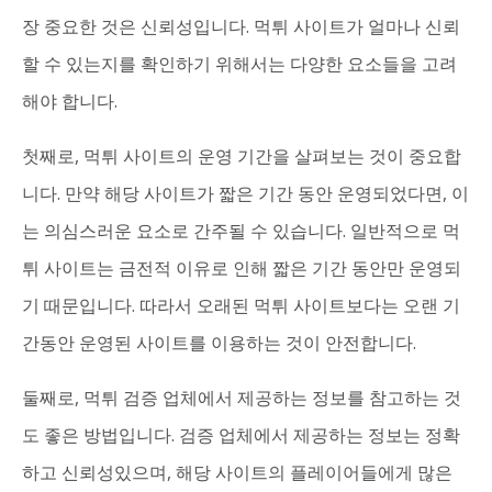
장 중요한 것은 신뢰성입니다. 먹튀 사이트가 얼마나 신뢰
할 수 있는지를 확인하기 위해서는 다양한 요소들을 고려
해야 합니다.
첫째로, 먹튀 사이트의 운영 기간을 살펴보는 것이 중요합
니다. 만약 해당 사이트가 짧은 기간 동안 운영되었다면, 이
는 의심스러운 요소로 간주될 수 있습니다. 일반적으로 먹
튀 사이트는 금전적 이유로 인해 짧은 기간 동안만 운영되
기 때문입니다. 따라서 오래된 먹튀 사이트보다는 오랜 기
간동안 운영된 사이트를 이용하는 것이 안전합니다.
둘째로, 먹튀 검증 업체에서 제공하는 정보를 참고하는 것
도 좋은 방법입니다. 검증 업체에서 제공하는 정보는 정확
하고 신뢰성있으며, 해당 사이트의 플레이어들에게 많은