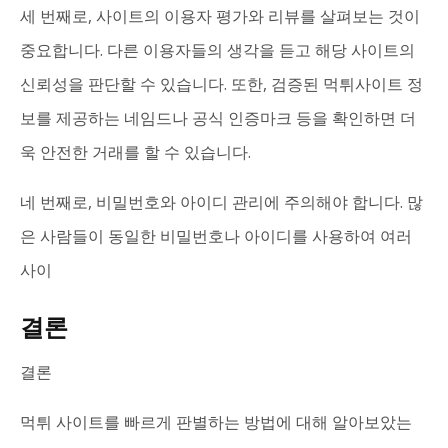
세 번째로, 사이트의 이용자 평가와 리뷰를 살펴보는 것이
중요합니다. 다른 이용자들의 생각을 듣고 해당 사이트의
신뢰성을 판단할 수 있습니다. 또한, 검증된 먹튀사이트 정
보를 제공하는 네임드나 공식 인증마크 등을 확인하면 더
욱 안전한 거래를 할 수 있습니다.
네 번째로, 비밀번호와 아이디 관리에 주의해야 합니다. 많
은 사람들이 동일한 비밀번호나 아이디를 사용하여 여러
사이
결론
결론
먹튀 사이트를 빠르게 판별하는 방법에 대해 알아보았는