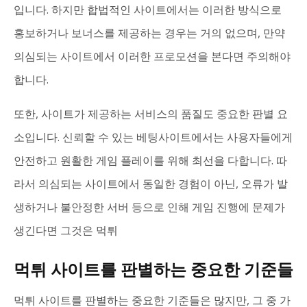
입니다. 하지만 합법적인 사이트에서는 이러한 방식으로
홍보하거나 보너스를 제공하는 경우는 거의 없으며, 만약
의심되는 사이트에서 이러한 프로모션을 본다면 주의해야
합니다.
또한, 사이트가 제공하는 서비스의 품질도 중요한 판별 요
소입니다. 신뢰할 수 있는 베팅사이트에서는 사용자들에게
안전하고 원활한 게임 플레이를 위해 최선을 다합니다. 따
라서 의심되는 사이트에서 동일한 경험이 아닌, 오류가 발
생하거나 불안정한 서버 등으로 인해 게임 진행에 문제가
생긴다면 그것은 먹튀
먹튀 사이트를 판별하는 중요한 기준들
먹튀 사이트를 판별하는 중요한 기준들은 많지만, 그 중 가