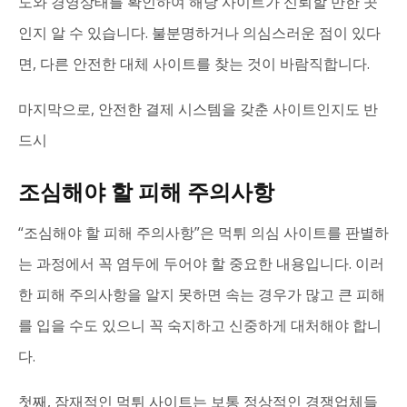
도와 경영상태를 확인하여 해당 사이트가 신뢰할 만한 곳
인지 알 수 있습니다. 불분명하거나 의심스러운 점이 있다
면, 다른 안전한 대체 사이트를 찾는 것이 바람직합니다.
마지막으로, 안전한 결제 시스템을 갖춘 사이트인지도 반
드시
조심해야 할 피해 주의사항
“조심해야 할 피해 주의사항”은 먹튀 의심 사이트를 판별하
는 과정에서 꼭 염두에 두어야 할 중요한 내용입니다. 이러
한 피해 주의사항을 알지 못하면 속는 경우가 많고 큰 피해
를 입을 수도 있으니 꼭 숙지하고 신중하게 대처해야 합니
다.
첫째, 잠재적인 먹튀 사이트는 보통 정상적인 경쟁업체들