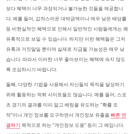
보다 혜택이 너무 과장되거나 불가능한 것들을 제공합니
다. 예를 들어, 갑작스러운 대박금액이나 매우 낮은 배당률
등 비현실적인 혜택으로 인해서 일반적인 사람들에게는 꽤
유혹적으로 보일 수 있습니다. 하지만 이런 혜택들은 그저
유혹과 거짓말일 뿐이며 실제로 지급될 가능성은 매우 낮
습니다. 따라서 이러한 너무 좋아보이는 혜택에 속지 않도
록 조심하시기 바랍니다.
둘째, 다양한 기법을 사용해서 자신들의 목적을 달성하기
위해 활동하는 먹튀 사이트들도 많습니다. 예를 들어, 스포
츠 경기의 결과를 미리 알고 배팅을 유도하는 “확률 조
작”이나 개인 정보를 요구하면서 개인정보 유출을
빠른 연
결하기
목적으로 하는 “개인정보 도용” 등이 그 예입니다.