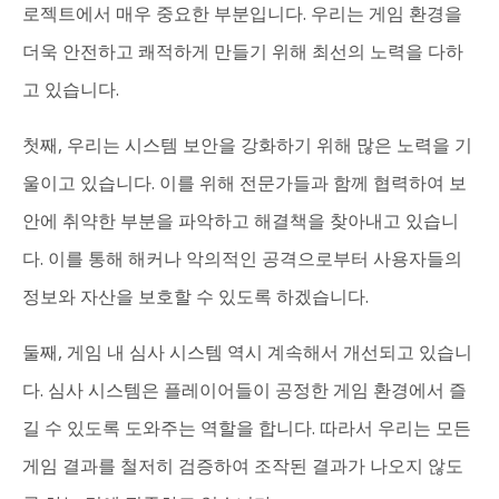
로젝트에서 매우 중요한 부분입니다. 우리는 게임 환경을
더욱 안전하고 쾌적하게 만들기 위해 최선의 노력을 다하
고 있습니다.
첫째, 우리는 시스템 보안을 강화하기 위해 많은 노력을 기
울이고 있습니다. 이를 위해 전문가들과 함께 협력하여 보
안에 취약한 부분을 파악하고 해결책을 찾아내고 있습니
다. 이를 통해 해커나 악의적인 공격으로부터 사용자들의
정보와 자산을 보호할 수 있도록 하겠습니다.
둘째, 게임 내 심사 시스템 역시 계속해서 개선되고 있습니
다. 심사 시스템은 플레이어들이 공정한 게임 환경에서 즐
길 수 있도록 도와주는 역할을 합니다. 따라서 우리는 모든
게임 결과를 철저히 검증하여 조작된 결과가 나오지 않도