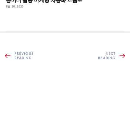
8월 20, 2025
PREVIOUS
NEXT
READING
READING