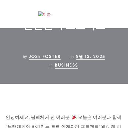
블랙체커와 함께하는 토토
안전관리 프로젝트
JOSE FOSTER
8월 13, 2025
by
on
BUSINESS
in
안녕하세요, 블랙체커 팬 여러분!
오늘은 여러분과 함께
“블랙체커와 함께하는 토토 안전관리 프로젝트”에 대해 이