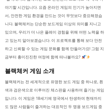
야기할 시간입니다. 요즘 온라인 게임의 인기가 높아지면
서, 안전한 게임 환경을 만드는 것이 무엇보다 중요해졌습
니다. 블랙체커는 단순한 보드게임 이상의 의미를 지니고
있으며, 우리가 더 나은 플레이 경험을 위해 어떤 노력을 하
고 있는지 알아보겠습니다. 이 프로젝트를 통해 보다 안전
하고 신뢰할 수 있는 게임 문화를 함께 만들어가요! 그럼 지
금부터 흥미진진한 여정에 함께 떠나볼까요?
블랙체커 게임 소개
블랙체커는 전 세계적으로 유명한 보드 게임 중 하나로, 흰
색과 검은색으로 이루어진 체스판을 사용하여 즐기는 게임
입니다. 이 게임은 18세기에 영국에서 탄생하여 현재까지
도 많은 사람들이 즐겨하는 대표적인 두 명용 보드게임 중