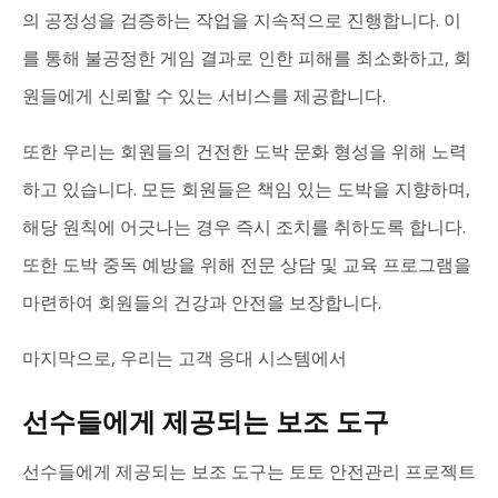
의 공정성을 검증하는 작업을 지속적으로 진행합니다. 이
를 통해 불공정한 게임 결과로 인한 피해를 최소화하고, 회
원들에게 신뢰할 수 있는 서비스를 제공합니다.
또한 우리는 회원들의 건전한 도박 문화 형성을 위해 노력
하고 있습니다. 모든 회원들은 책임 있는 도박을 지향하며,
해당 원칙에 어긋나는 경우 즉시 조치를 취하도록 합니다.
또한 도박 중독 예방을 위해 전문 상담 및 교육 프로그램을
마련하여 회원들의 건강과 안전을 보장합니다.
마지막으로, 우리는 고객 응대 시스템에서
선수들에게 제공되는 보조 도구
선수들에게 제공되는 보조 도구는 토토 안전관리 프로젝트