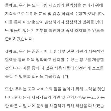
둘째로, 우리는 모니터링 시스템의 완벽성을 높이기 위해
지속적으로 데이터 분석 및 검증 작업을 수행할 것입니다.
이를 통해 이상 현상이 발생하거나 정상적인 범위를 벗어
난 활동이 있는지 여부를 확인하고 즉시 조치할 수 있도록
준비하겠습니다.
셋째로, 우리는 공공데이터 및 외부 전문 기관의 지속적인
협력을 통해 더욱 정확하고 신뢰할 수 있는 정보를 제공할
것입니다. 이를 통해 더 많은 사용자들이 안전하게 토토를
즐길 수 있도록 최선을 다하겠습니다.
또한, 우리는 고객 서비스의 질을 높이기 위해 노력할 것입
니다. 언제든지 사용자들의 의견 및 건의사항을 듣고, 가능
한 빠른 시일 내에 문제를 해결하기 위해 최선을 다하겠습