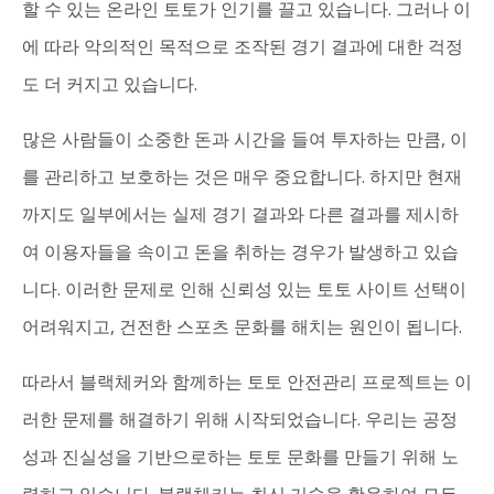
할 수 있는 온라인 토토가 인기를 끌고 있습니다. 그러나 이
에 따라 악의적인 목적으로 조작된 경기 결과에 대한 걱정
도 더 커지고 있습니다.
많은 사람들이 소중한 돈과 시간을 들여 투자하는 만큼, 이
를 관리하고 보호하는 것은 매우 중요합니다. 하지만 현재
까지도 일부에서는 실제 경기 결과와 다른 결과를 제시하
여 이용자들을 속이고 돈을 취하는 경우가 발생하고 있습
니다. 이러한 문제로 인해 신뢰성 있는 토토 사이트 선택이
어려워지고, 건전한 스포츠 문화를 해치는 원인이 됩니다.
따라서 블랙체커와 함께하는 토토 안전관리 프로젝트는 이
러한 문제를 해결하기 위해 시작되었습니다. 우리는 공정
성과 진실성을 기반으로하는 토토 문화를 만들기 위해 노