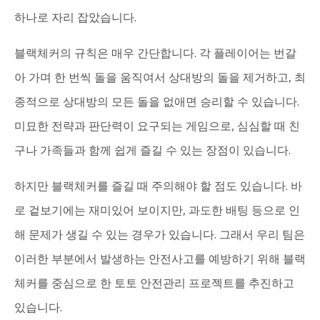
하나로 자리 잡았습니다.
블랙체커의 규칙은 매우 간단합니다. 각 플레이어는 번갈
아 가며 한 번씩 돌을 움직여서 상대방의 돌을 제거하고, 최
종적으로 상대방의 모든 돌을 없애면 승리할 수 있습니다.
미묘한 전략과 판단력이 요구되는 게임으로, 심심할 때 친
구나 가족들과 함께 쉽게 즐길 수 있는 장점이 있습니다.
하지만 블랙체커를 즐길 때 주의해야 할 점도 있습니다. 바
로 겉보기에는 재미있어 보이지만, 과도한 배팅 등으로 인
해 문제가 생길 수 있는 경우가 있습니다. 그래서 우리 팀은
이러한 부분에서 발생하는 안전사고를 예방하기 위해 블랙
체커를 중심으로 한 토토 안전관리 프로젝트를 추진하고
있습니다.