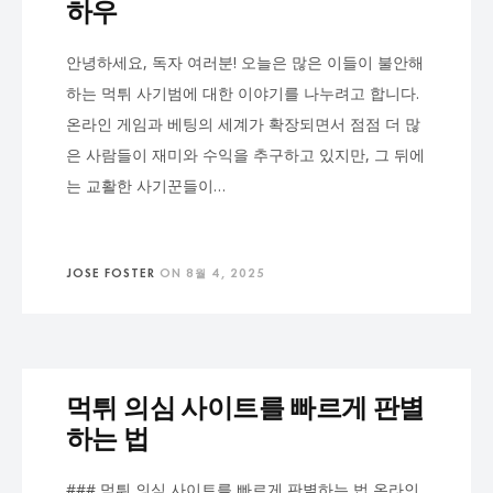
하우
안녕하세요, 독자 여러분! 오늘은 많은 이들이 불안해
하는 먹튀 사기범에 대한 이야기를 나누려고 합니다.
온라인 게임과 베팅의 세계가 확장되면서 점점 더 많
은 사람들이 재미와 수익을 추구하고 있지만, 그 뒤에
는 교활한 사기꾼들이…
JOSE FOSTER
ON
8월 4, 2025
먹튀 의심 사이트를 빠르게 판별
하는 법
### 먹튀 의심 사이트를 빠르게 판별하는 법 온라인