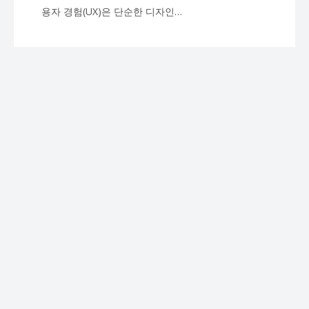
용자 경험(UX)은 단순한 디자인…
JOSE FOSTER
ON
7월 25, 2025
먹튀 발생원인, 조사국 데이터로
파헤치기
먹튀 발생원인, 조사국 데이터로 파헤치기 먹튀 사건
은 온라인 게임과 스포츠 베팅의 세계에서 점점 더 자
주 발생하고 있습니다. 하지만 이러한 문제의 근본 원
인은 무엇일까요? 많은 이들이 단순히 불법 행위라고
생각할 수도…