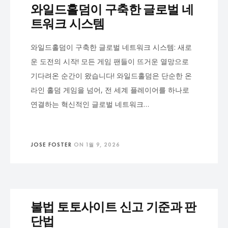
와일드홀덤이 구축한 글로벌 네
트워크 시스템
와일드홀덤이 구축한 글로벌 네트워크 시스템: 새로
운 도전의 시작! 모든 게임 팬들이 뜨거운 열망으로
기다려온 순간이 왔습니다! 와일드홀덤은 단순한 온
라인 홀덤 게임을 넘어, 전 세계 플레이어를 하나로
연결하는 혁신적인 글로벌 네트워크…
JOSE FOSTER
ON
1월 9, 2026
불법 토토사이트 신고 기준과 판
단법