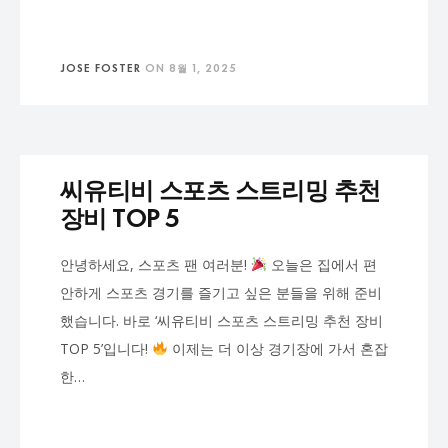
JOSE FOSTER
ON
8월 1, 2025
씨유티비 스포츠 스트리밍 추천
장비 TOP 5
안녕하세요, 스포츠 팬 여러분!
오늘은 집에서 편
안하게 스포츠 경기를 즐기고 싶은 분들을 위해 준비
했습니다. 바로 ‘씨유티비 스포츠 스트리밍 추천 장비
TOP 5’입니다!
이제는 더 이상 경기장에 가서 혼잡
한…