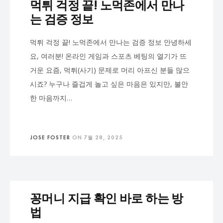
먹튀 걱정 끝! 노먹존에서 만나
는 검증 정보
먹튀 걱정 끝! 노먹존에서 만나는 검증 정보 안녕하세
요, 여러분! 온라인 게임과 스포츠 베팅의 열기가 뜨
거운 요즘, 먹튀(사기) 문제로 머리 아프신 분들 많으
시죠? 누구나 즐겁게 놀고 싶은 마음은 있지만, 불안
한 마음까지…
JOSE FOSTER
ON
7월 28, 2025
꽁머니 지급 확인 바로 하는 방
법