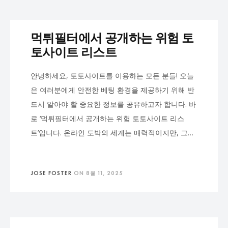
먹튀필터에서 공개하는 위험 토
토사이트 리스트
안녕하세요, 토토사이트를 이용하는 모든 분들! 오늘
은 여러분에게 안전한 베팅 환경을 제공하기 위해 반
드시 알아야 할 중요한 정보를 공유하고자 합니다. 바
로 ‘먹튀필터에서 공개하는 위험 토토사이트 리스
트’입니다. 온라인 도박의 세계는 매력적이지만, 그…
JOSE FOSTER
ON
8월 11, 2025