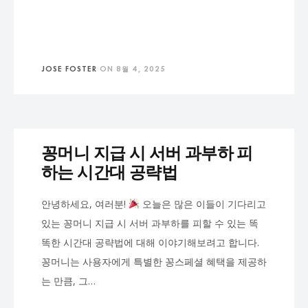
JOSE FOSTER
ON
8월 4, 2025
꽁머니 지급 시 서버 과부하 피
하는 시간대 공략법
안녕하세요, 여러분!
오늘은 많은 이들이 기다리고
있는 꽁머니 지급 시 서버 과부하를 피할 수 있는 똑
똑한 시간대 공략법에 대해 이야기해보려고 합니다.
꽁머니는 사용자에게 특별한 꽁스페셜 혜택을 제공하
는 만큼, 그…