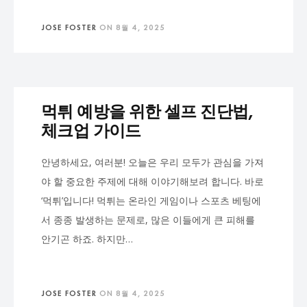
JOSE FOSTER
ON
8월 4, 2025
먹튀 예방을 위한 셀프 진단법,
체크업 가이드
안녕하세요, 여러분! 오늘은 우리 모두가 관심을 가져
야 할 중요한 주제에 대해 이야기해보려 합니다. 바로
‘먹튀’입니다! 먹튀는 온라인 게임이나 스포츠 베팅에
서 종종 발생하는 문제로, 많은 이들에게 큰 피해를
안기곤 하죠. 하지만…
JOSE FOSTER
ON
8월 4, 2025